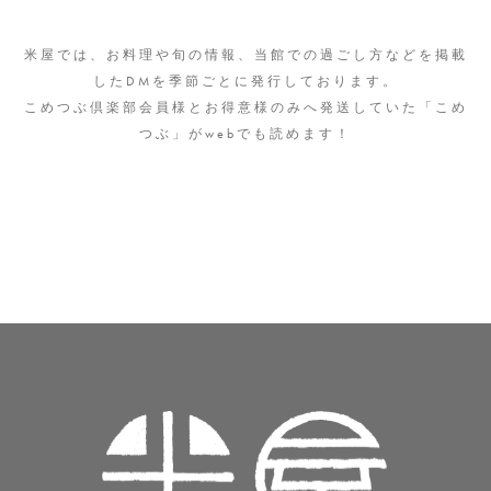
米屋について
米屋では、お料理や旬の情報、当館での過ごし方などを掲載
客室
したDMを季節ごとに発行しております。
こめつぶ倶楽部会員様とお得意様のみへ発送していた「こめ
料理
つぶ」がwebでも読めます！
おとぎの泉
スパ・リラグゼーション
館内施設案内
アクセス
0248-62-7200
TEL
受付時間 9：00〜18：00