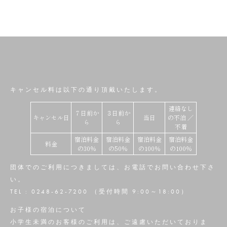
キャンセル料は以下の通り頂戴いたします。
連絡なし
７日前か
３日前か
キャンセル日
当日
の不泊 ／
ら
ら
不着
宿泊料金
宿泊料金
宿泊料金
宿泊料金
料金
の30％
の50％
の100％
の100％
団体でのご利用につきましては、お電話でお問い合わせ下さ
い。
TEL : 0248-62-7200 （受付時間 9:00～18:00）
お子様の宿泊について
小学生未満のお客様のご利用は、ご遠慮いただいておりま