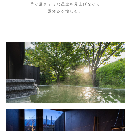
手が届きそうな星空を見上げながら
湯浴みを愉しむ。
TOP
米屋について
客室
料理
おとぎの泉
スパ・リラグゼーション