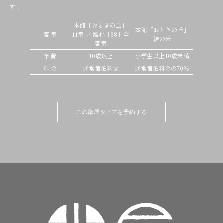
す。
本館「おとぎの丘」
本館「おとぎの丘」
客 室
11室 ／ 離れ「88」全
結の米
客室
年 齢
10歳以上
小学生以上10歳未満
料 金
通常宿泊料金
通常宿泊料金の70％
この部屋タイプを予約する