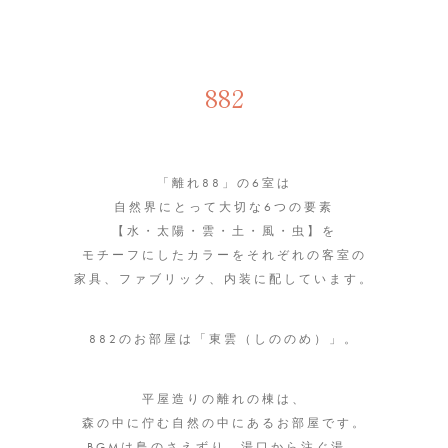
882
「離れ88」の6室は
自然界にとって大切な6つの要素
【水・太陽・雲・土・風・虫】を
モチーフにしたカラーをそれぞれの客室の
家具、ファブリック、内装に配しています。
882のお部屋は「東雲（しののめ）」。
平屋造りの離れの棟は、
森の中に佇む自然の中にあるお部屋です。
BGMは鳥のさえずり、湯口から注ぐ湯。