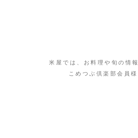
米屋では、お料理や旬の情
こめつぶ倶楽部会員様
0248−62−7200
TEL
受付時間 9:00〜18:00