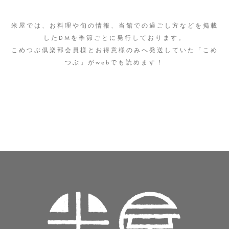
米屋について
米屋では、お料理や旬の情報、当館での過ごし方などを掲載
客室
したDMを季節ごとに発行しております。
こめつぶ倶楽部会員様とお得意様のみへ発送していた「こめ
料理
つぶ」がwebでも読めます！
おとぎの泉
スパ・リラグゼーション
館内施設案内
アクセス
0248-62-7200
TEL
受付時間 9：00〜18：00